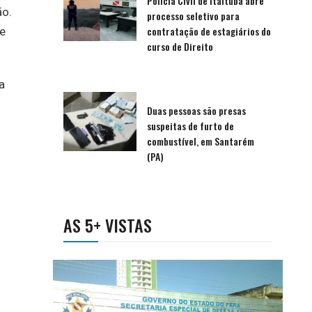
Polícia Civil de Itaituba abre
ão.
processo seletivo para
contratação de estagiários do
de
curso de Direito
a
Duas pessoas são presas
suspeitas de furto de
combustível, em Santarém
(PA)
AS 5+ VISTAS