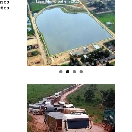
nses
ções