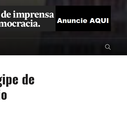
gipe de
io