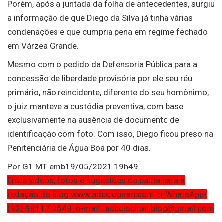
Porém, após a juntada da folha de antecedentes, surgiu
a informação de que Diego da Silva já tinha várias
condenações e que cumpria pena em regime fechado
em Várzea Grande.
Mesmo com o pedido da Defensoria Pública para a
concessão de liberdade provisória por ele seu réu
primário, não reincidente, diferente do seu homônimo,
o juiz manteve a custódia preventiva, com base
exclusivamente na ausência de documento de
identificação com foto. Com isso, Diego ficou preso na
Penitenciária de Água Boa por 40 dias.
Por G1 MT emb19/05/2021 19h49
Envie vídeos, fotos e sugestões de pauta para a
redação do Blog www.adeciopiran.com.br WhatsApp-
(93) 98117 7649. e-mail: adeciopiran.blog@gmail.com