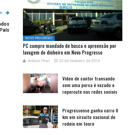
em
ados
País
NOVO PROGRESSO
PC cumpre mandado de busca e apreensão por
lavagem de dinheiro em Novo Progresso
Adecio Piran
20 de fevereiro de 2019
Vídeo de cantor transando
com uma porca é vazado e
repercute nas redes sociais
Progressense ganha carro 0
km em circuito nacional de
rodeio em touro