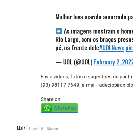
Mulher leva marido amarrado p
As imagens mostram o homem
Rio Largo, com os braços preso
pé, na frente dele
#UOLNews
pi
— UOL (@UOL)
February 2, 202
Envie vídeos, fotos e sugestões de paut
(93) 98117 7649. e-mail: adeciopiran.b
Share on:
WhatsApp
Mais:
Covid-19
Maceio
,