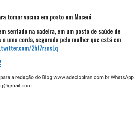
ara tomar vacina em posto em Maceió
 sentado na cadeira, em um posto de saúde de
s a uma corda, segurada pela mulher que está em
c.twitter.com/2hJ7rznsLq
2
a para a redação do Blog www.adeciopiran.com.br WhatsApp
log@gmail.com