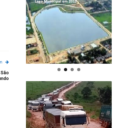
em
 São
undo