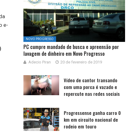
da
o e-
NOVO PROGRESSO
PC cumpre mandado de busca e apreensão por
)
lavagem de dinheiro em Novo Progresso
Adecio Piran
20 de fevereiro de 2019
Vídeo de cantor transando
com uma porca é vazado e
repercute nas redes sociais
Progressense ganha carro 0
km em circuito nacional de
rodeio em touro