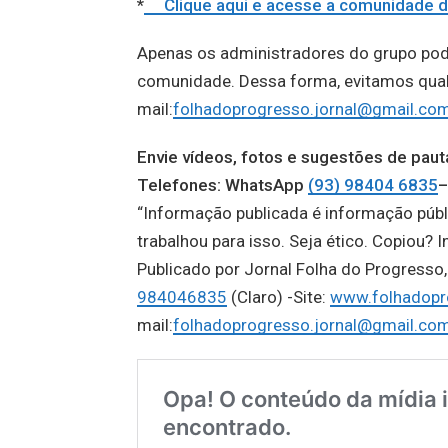
*
Clique aqui e acesse a comunidad
Apenas os administradores do grupo po
comunidade. Dessa forma, evitamos qualqu
mail:
folhadoprogresso.jornal@gmail.co
Envie vídeos, fotos e sugestões de p
Telefones: WhatsApp
(93) 98404 6835
–
“Informação publicada é informação públ
trabalhou para isso. Seja ético. Copiou? I
Publicado por Jornal Folha do Progress
984046835
(Claro) -Site:
www.folhadopr
mail:
folhadoprogresso.jornal@gmail.co