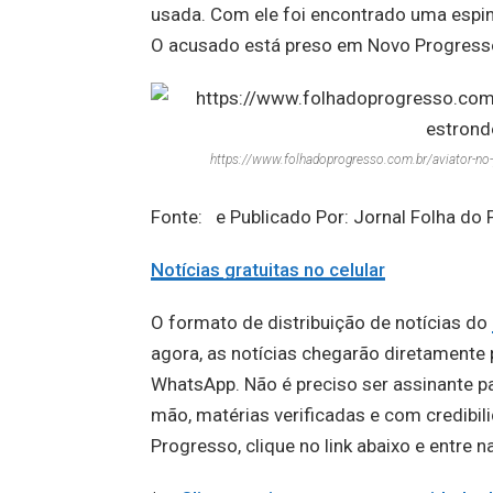
usada. Com ele foi encontrado uma esping
O acusado está preso em Novo Progresso 
https://www.folhadoprogresso.com.br/aviator-no-
Fonte: e Publicado Por: Jornal Folha d
Notícias gratuitas no celular
O formato de distribuição de notícias do
agora, as notícias chegarão diretament
WhatsApp. Não é preciso ser assinante par
mão, matérias verificadas e com credibil
Progresso, clique no link abaixo e entre 