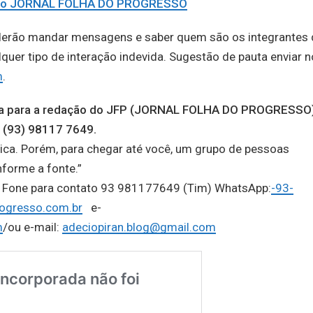
e do JORNAL FOLHA DO PROGRESSO
derão mandar mensagens e saber quem são os integrantes 
er tipo de interação indevida. Sugestão de pauta enviar n
m
.
auta para a redação do JFP (JORNAL FOLHA DO PROGRESSO
 (93) 98117 7649.
ica. Porém, para chegar até você, um grupo de pessoas
nforme a fonte.”
o, Fone para contato 93 981177649 (Tim) WhatsApp:
-93-
ogresso.com.br
e-
m
/ou e-mail:
adeciopiran.blog@gmail.com