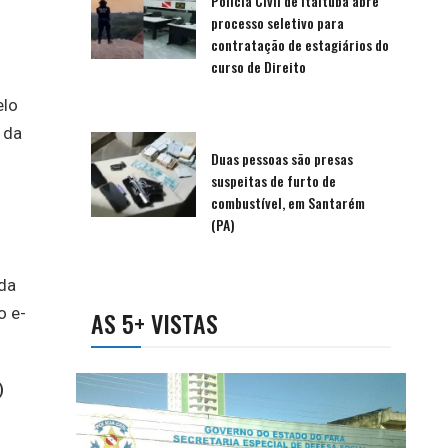
Polícia Civil de Itaituba abre
processo seletivo para
contratação de estagiários do
curso de Direito
elo
 da
Duas pessoas são presas
suspeitas de furto de
combustível, em Santarém
(PA)
da
o e-
AS 5+ VISTAS
)