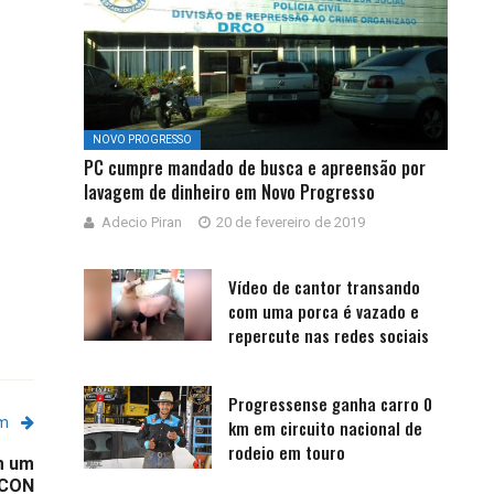
NOVO PROGRESSO
PC cumpre mandado de busca e apreensão por
lavagem de dinheiro em Novo Progresso
Adecio Piran
20 de fevereiro de 2019
Vídeo de cantor transando
com uma porca é vazado e
repercute nas redes sociais
Progressense ganha carro 0
em
km em circuito nacional de
rodeio em touro
m um
ACON