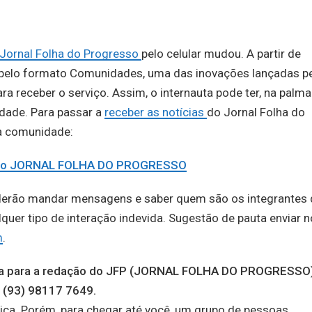
Jornal Folha do Progresso
pelo celular mudou. A partir de
e pelo formato Comunidades, uma das inovações lançadas p
a receber o serviço. Assim, o internauta pode ter, na palma
idade. Para passar a
receber as notícias
do Jornal Folha do
na comunidade:
e do JORNAL FOLHA DO PROGRESSO
derão mandar mensagens e saber quem são os integrantes 
er tipo de interação indevida. Sugestão de pauta enviar n
m
.
auta para a redação do JFP (JORNAL FOLHA DO PROGRESSO
 (93) 98117 7649.
ica. Porém, para chegar até você, um grupo de pessoas