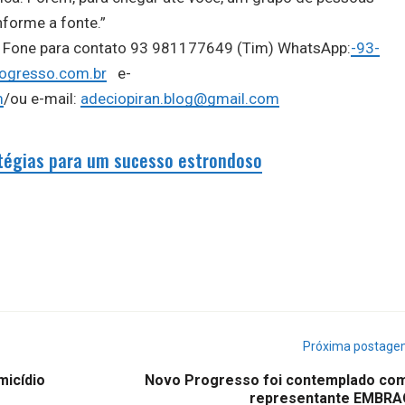
nforme a fonte.”
o, Fone para contato 93 981177649 (Tim) WhatsApp:
-93-
ogresso.com.br
e-
m
/ou e-mail:
adeciopiran.blog@gmail.com
ratégias para um sucesso estrondoso
Próxima postag
micídio
Novo Progresso foi contemplado co
representante EMBR