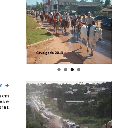
em
a em
ões e
dores