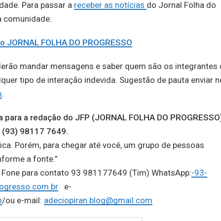
idade. Para passar a
receber as notícias
do Jornal Folha do
na comunidade:
e do JORNAL FOLHA DO PROGRESSO
derão mandar mensagens e saber quem são os integrantes 
er tipo de interação indevida. Sugestão de pauta enviar n
m
.
auta para a redação do JFP (JORNAL FOLHA DO PROGRESSO
 (93) 98117 7649.
ica. Porém, para chegar até você, um grupo de pessoas
nforme a fonte.”
o, Fone para contato 93 981177649 (Tim) WhatsApp:
-93-
ogresso.com.br
e-
m
/ou e-mail:
adeciopiran.blog@gmail.com