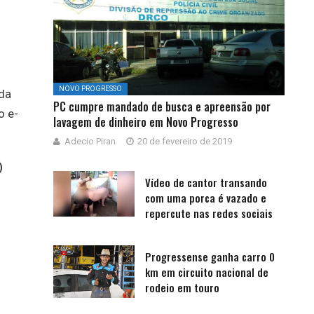
NOVO PROGRESSO
da
PC cumpre mandado de busca e apreensão por
o e-
lavagem de dinheiro em Novo Progresso
Adecio Piran
20 de fevereiro de 2019
)
Vídeo de cantor transando
com uma porca é vazado e
repercute nas redes sociais
Progressense ganha carro 0
km em circuito nacional de
rodeio em touro