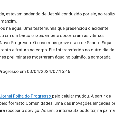
a, estavam andando de Jet ski conduzido por ele, ao realiz
jamanxim.
dos na água. Uma testemunha que presenciou o acidente
ocou em um barco e rapidamente socorreram as vítimas
 Novo Progresso. O caso mais grave era o de Sandro Siqueira
osto e fratura no corpo. Ele foi transferido no outro dia de
ames preliminares mostraram água no pulmão, a namorada
o Progresso em 03/04/2024/07:16:46
Jornal Folha do Progresso
pelo celular mudou. A partir de
e pelo formato Comunidades, uma das inovações lançadas p
a receber o serviço. Assim, o internauta pode ter, na palma