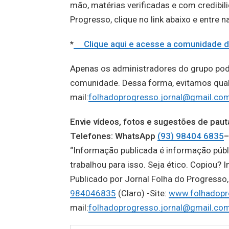
mão, matérias verificadas e com credibil
Progresso, clique no link abaixo e entre 
*
Clique aqui e acesse a comunidad
Apenas os administradores do grupo po
comunidade. Dessa forma, evitamos qualqu
mail:
folhadoprogresso.jornal@gmail.co
Envie vídeos, fotos e sugestões de p
Telefones: WhatsApp
(93) 98404 6835
–
“Informação publicada é informação públ
trabalhou para isso. Seja ético. Copiou? I
Publicado por Jornal Folha do Progress
984046835
(Claro) -Site:
www.folhadopr
mail:
folhadoprogresso.jornal@gmail.co