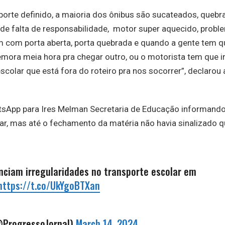
porte definido, a maioria dos ônibus são sucateados, queb
e falta de responsabilidade, motor super aquecido, probl
m com porta aberta, porta quebrada e quando a gente tem q
mora meia hora pra chegar outro, ou o motorista tem que i
escolar que está fora do roteiro pra nos socorrer”, declarou 
sApp para Ires Melman Secretaria de Educação informand
ar, mas até o fechamento da matéria não havia sinalizado 
ciam irregularidades no transporte escolar em
https://t.co/UkYgoBTXan
@ProgressoJornal)
March 14, 2024