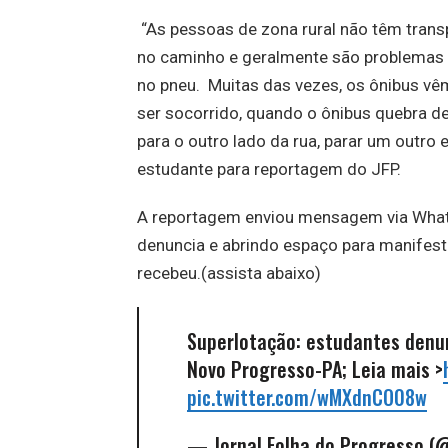
“As pessoas de zona rural não têm trans
no caminho e geralmente são problemas d
no pneu. Muitas das vezes, os ônibus vê
ser socorrido, quando o ônibus quebra de
para o outro lado da rua, parar um outro 
estudante para reportagem do JFP.
A reportagem enviou mensagem via What
denuncia e abrindo espaço para manifest
recebeu.(assista abaixo)
Superlotação: estudantes denun
Novo Progresso-PA; Leia mais >
pic.twitter.com/wMXdnCO08w
— Jornal Folha do Progresso (