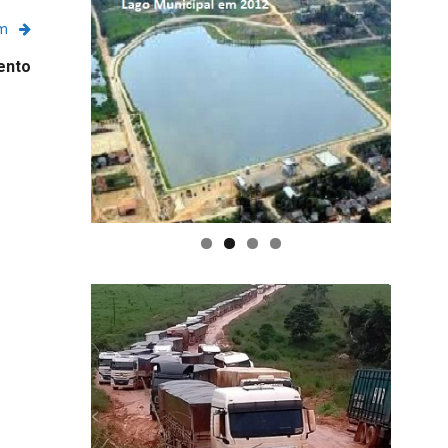
em
ento