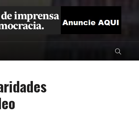
aridades
deo