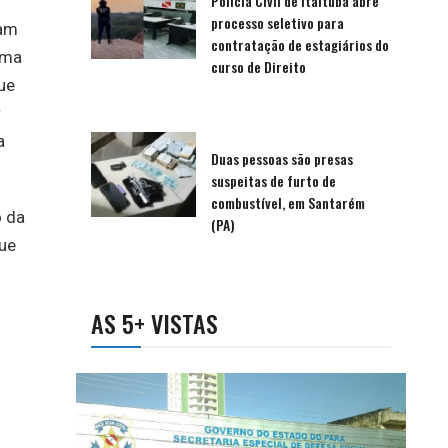
Polícia Civil de Itaituba abre
processo seletivo para
ram
contratação de estagiários do
ema
curso de Direito
ue
r
a
Duas pessoas são presas
suspeitas de furto de
combustível, em Santarém
o da
(PA)
que
AS 5+ VISTAS