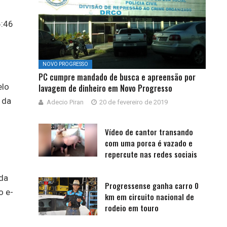
6:46
NOVO PROGRESSO
PC cumpre mandado de busca e apreensão por
elo
lavagem de dinheiro em Novo Progresso
 da
Adecio Piran
20 de fevereiro de 2019
Vídeo de cantor transando
com uma porca é vazado e
repercute nas redes sociais
da
Progressense ganha carro 0
o e-
km em circuito nacional de
rodeio em touro