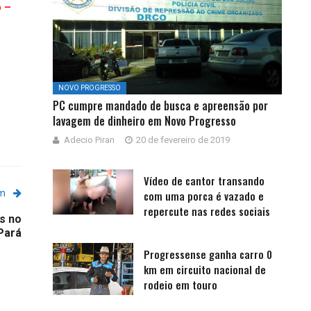
p –
NOVO PROGRESSO
PC cumpre mandado de busca e apreensão por
lavagem de dinheiro em Novo Progresso
Adecio Piran
20 de fevereiro de 2019
Vídeo de cantor transando
em
com uma porca é vazado e
repercute nas redes sociais
s no
Pará
Progressense ganha carro 0
km em circuito nacional de
rodeio em touro