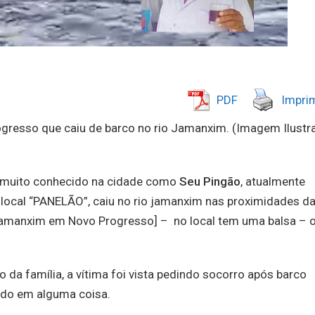
PDF
Imprim
resso que caiu de barco no rio Jamanxim. (Imagem Ilustra
 muito conhecido na cidade como
Seu Pingão
, atualmente
local “PANELÃO”, caiu no rio jamanxim nas proximidades d
amanxim em Novo Progresso] – no local tem uma balsa – 
a família, a vítima foi vista pedindo socorro após barco
rado em alguma coisa.