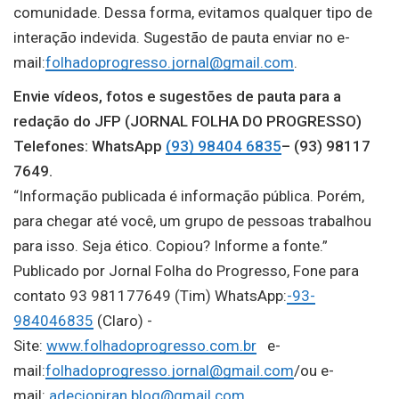
comunidade. Dessa forma, evitamos qualquer tipo de
interação indevida. Sugestão de pauta enviar no e-
mail:
folhadoprogresso.jornal@gmail.com
.
Envie vídeos, fotos e sugestões de pauta para a
redação do JFP (JORNAL FOLHA DO PROGRESSO)
Telefones: WhatsApp
(93) 98404 6835
– (93) 98117
7649.
“Informação publicada é informação pública. Porém,
para chegar até você, um grupo de pessoas trabalhou
para isso. Seja ético. Copiou? Informe a fonte.”
Publicado por Jornal Folha do Progresso, Fone para
contato 93 981177649 (Tim) WhatsApp:
-93-
984046835
(Claro) -
Site:
www.folhadoprogresso.com.br
e-
mail:
folhadoprogresso.jornal@gmail.com
/ou e-
mail:
adeciopiran.blog@gmail.com