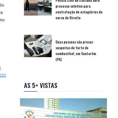
Polícia Civil de Itaituba abre
ndo
processo seletivo para
contratação de estagiários do
ma
curso de Direito
 no
Duas pessoas são presas
suspeitas de furto de
combustível, em Santarém
(PA)
a
com
AS 5+ VISTAS