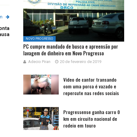
em
onta
ausa
NOVO PROGRESSO
PC cumpre mandado de busca e apreensão por
lavagem de dinheiro em Novo Progresso
Adecio Piran
20 de fevereiro de 2019
Vídeo de cantor transando
com uma porca é vazado e
repercute nas redes sociais
Progressense ganha carro 0
km em circuito nacional de
rodeio em touro