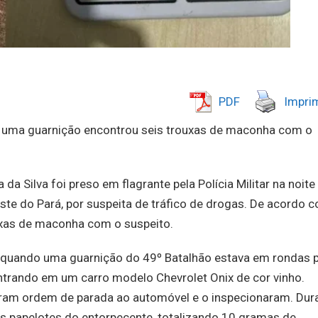
PDF
Imprim
 uma guarnição encontrou seis trouxas de maconha com o
 Silva foi preso em flagrante pela Polícia Militar na noite
ste do Pará, por suspeita de tráfico de drogas. De acordo 
uxas de maconha com o suspeito.
0, quando uma guarnição do 49º Batalhão estava em rondas 
entrando em um carro modelo Chevrolet Onix de cor vinho.
ram ordem de parada ao automóvel e o inspecionaram. Dur
os papelotes do entorpecente, totalizando 10 gramas de