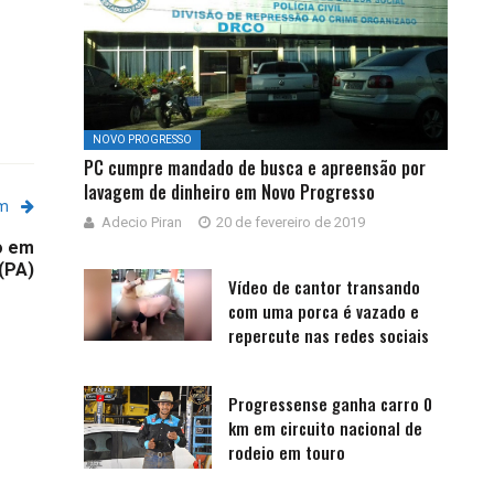
NOVO PROGRESSO
PC cumpre mandado de busca e apreensão por
lavagem de dinheiro em Novo Progresso
em
Adecio Piran
20 de fevereiro de 2019
o em
(PA)
Vídeo de cantor transando
com uma porca é vazado e
repercute nas redes sociais
Progressense ganha carro 0
km em circuito nacional de
rodeio em touro