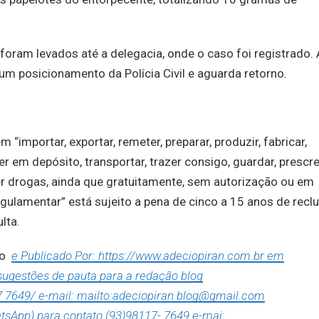
 foram levados até a delegacia, onde o caso foi registrado. 
 um posicionamento da Polícia Civil e aguarda retorno.
“importar, exportar, remeter, preparar, produzir, fabricar,
ter em depósito, transportar, trazer consigo, guardar, prescre
er drogas, ainda que gratuitamente, sem autorização ou em
ulamentar” está sujeito a pena de cinco a 15 anos de reclu
lta.
sso
e Publicado Por: https://www.adeciopiran.com.br em
 sugestões de pauta para a redação blog
7 7649/ e-mail: mailto:adeciopiran.blog@gmail.com
tsApp) para contato (93)98117- 7649 e-mai: