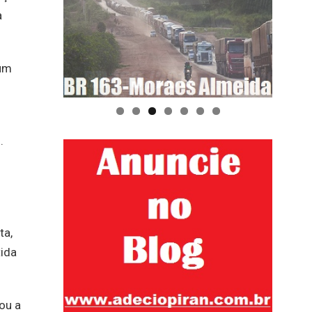
a
mum
.
ta,
tida
ou a