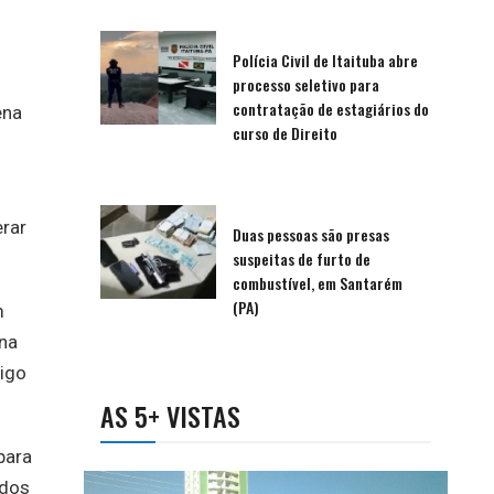
Polícia Civil de Itaituba abre
processo seletivo para
contratação de estagiários do
ena
curso de Direito
erar
Duas pessoas são presas
suspeitas de furto de
combustível, em Santarém
(PA)
m
ina
migo
AS 5+ VISTAS
para
 dos