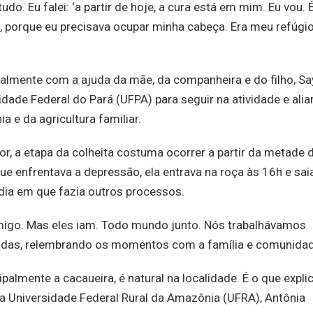
udo. Eu falei: ‘a partir de hoje, a cura está em mim. Eu vou. 
te, porque eu precisava ocupar minha cabeça. Era meu refúgio
almente com a ajuda da mãe, da companheira e do filho, S
dade Federal do Pará (UFPA) para seguir na atividade e alia
 e da agricultura familiar.
or, a etapa da colheita costuma ocorrer a partir da metade 
que enfrentava a depressão, ela entrava na roça às 16h e sai
 dia em que fazia outros processos.
migo. Mas eles iam. Todo mundo junto. Nós trabalhávamos
isadas, relembrando os momentos com a família e comunida
ipalmente a cacaueira, é natural na localidade. É o que expli
a a Universidade Federal Rural da Amazônia (UFRA), Antônia