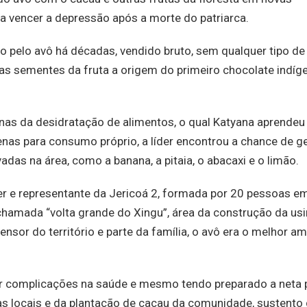
a vencer a depressão após a morte do patriarca.
 pelo avô há décadas, vendido bruto, sem qualquer tipo de
das sementes da fruta a origem do primeiro chocolate indíg
nas da desidratação de alimentos, o qual Katyana aprendeu
as para consumo próprio, a líder encontrou a chance de g
ivadas na área, como a banana, a pitaia, o abacaxi e o limão.
íder e representante da Jericoá 2, formada por 20 pessoas e
 chamada “volta grande do Xingu”, área da construção da us
nsor do território e parte da família, o avô era o melhor a
r complicações na saúde e mesmo tendo preparado a neta 
as locais e da plantação de cacau da comunidade, sustento