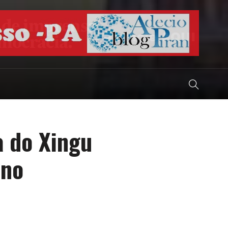
a do Xingu
 no