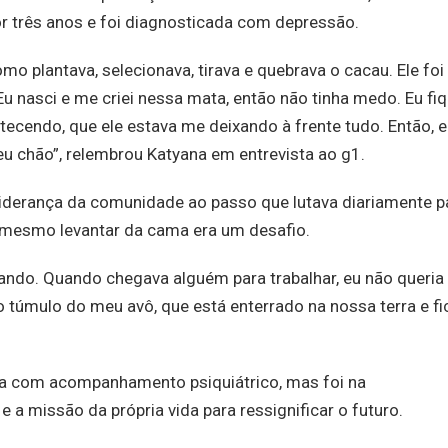
r três anos e foi diagnosticada com depressão.
mo plantava, selecionava, tirava e quebrava o cacau. Ele fo
 nasci e me criei nessa mata, então não tinha medo. Eu fiq
cendo, que ele estava me deixando à frente tudo. Então, e
u chão”, relembrou Katyana em entrevista ao g1.
 liderança da comunidade ao passo que lutava diariamente p
é mesmo levantar da cama era um desafio.
utando. Quando chegava alguém para trabalhar, eu não queria
ao túmulo do meu avô, que está enterrado na nossa terra e fi
ça com acompanhamento psiquiátrico, mas foi na
e a missão da própria vida para ressignificar o futuro.