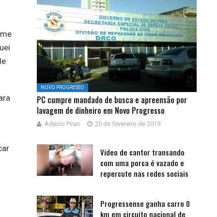
i me
uei
le
NOVO PROGRESSO
ara
PC cumpre mandado de busca e apreensão por
lavagem de dinheiro em Novo Progresso
Adecio Piran
20 de fevereiro de 2019
car
Vídeo de cantor transando
com uma porca é vazado e
repercute nas redes sociais
Progressense ganha carro 0
km em circuito nacional de