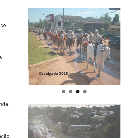
ece
a
nde.
pção