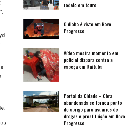
É
rodeio em touro
”,
O diabo é visto em Novo
Progresso
ayd
r
Vídeo mostra momento em
policial dispara contra a
cabeça em Itaituba
da
a
Portal da Cidade – Obra
abandonada se tornou ponto
de.
de abrigo para usuários de
drogas e prostituição em Novo
cou
Progresso