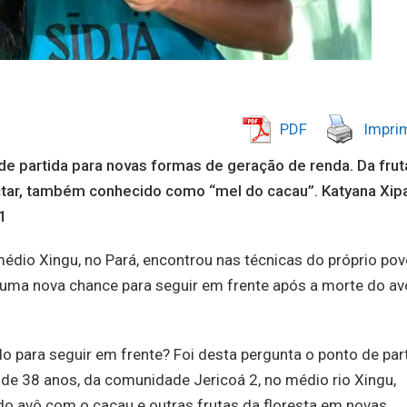
PDF
Imprim
 de partida para novas formas de geração de renda. Da frut
éctar, também conhecido como “mel do cacau”. Katyana Xip
g1
édio Xingu, no Pará, encontrou nas técnicas do próprio pov
uma nova chance para seguir em frente após a morte do av
do para seguir em frente? Foi desta pergunta o ponto de par
, de 38 anos, da comunidade Jericoá 2, no médio rio Xingu,
do avô com o cacau e outras frutas da floresta em novas