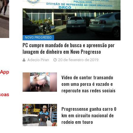
NOVO PROGRESSO
PC cumpre mandado de busca e apreensão por
lavagem de dinheiro em Novo Progresso
Adecio Piran
20 de fevereiro de 2019
sApp
Vídeo de cantor transando
com uma porca é vazado e
repercute nas redes sociais
soas
Progressense ganha carro 0
km em circuito nacional de
rodeio em touro