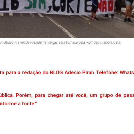
 multidão A avenida Presidente Vargas está tomada pela multidão (Fábio Costa)
uta para a redação do BLOG Adecio Piran Telefone: What
ública. Porém, para chegar até você, um grupo de pes
Informe a fonte.”