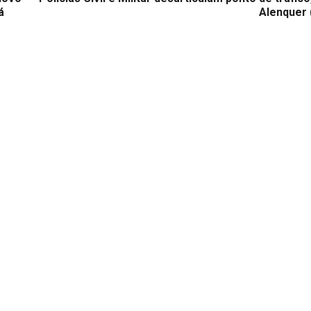
á
Alenquer 