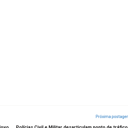
Próxima postag
Novo
Polícias Civil e Militar desarticulam ponto de tráfic