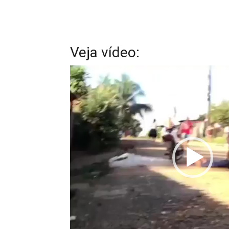
Veja vídeo:
Tocador
de
vídeo