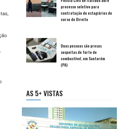
Polícia Civil de Itaituba abre
processo seletivo para
contratação de estagiários do
tas,
curso de Direito
ção
Duas pessoas são presas
o
suspeitas de furto de
combustível, em Santarém
(PA)
o
AS 5+ VISTAS