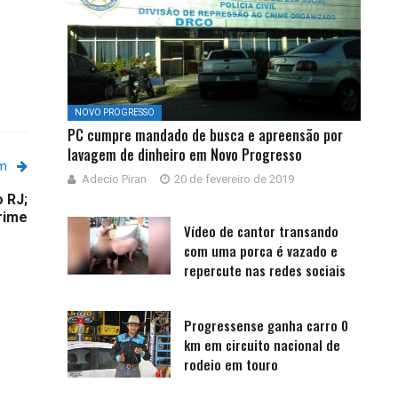
NOVO PROGRESSO
PC cumpre mandado de busca e apreensão por
lavagem de dinheiro em Novo Progresso
em
Adecio Piran
20 de fevereiro de 2019
 RJ;
rime
Vídeo de cantor transando
com uma porca é vazado e
repercute nas redes sociais
Progressense ganha carro 0
km em circuito nacional de
rodeio em touro