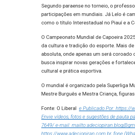
Segundo paraense no torneio, o professor
participações em mundiais. Já Lelo é ca
como o título Interestadual no Piauí e a
O Campeonato Mundial de Capoeira 2025
da cultura e tradição do esporte. Mais de
absoluta, onde apenas um será coroado ca
busca inspirar novas gerações e fortale
cultural e prática esportiva.
O mundial é organizado pela Superliga M
Mestre Burguês e Mestra Criança, figuras
Fonte: O Liberal
e Publicado Por: https:/
Envie vídeos, fotos e sugestões de pauta 
7649/ e-mail: mailto:adeciopiran.blog@gm
https://www.adeciopiran.com.br, fone (Wha