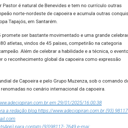
 Pastor é natural de Benevides e tem no currículo outras
mpeão norte-nordeste de capoeira e acumula outras conquis
 Copa Tapajós, em Santarém.
 promete ser bastante movimentado e uma grande celebra
 80 atletas, vindos de 45 países, competirão na categoria
mpeão. Além de celebrar a habilidade e a técnica, o event
cer o reconhecimento global da capoeira como expressão
undial de Capoeira e pelo Grupo Muzenza, sob o comando d
 renomadas no cenário internacional da capoeira.
/www.adeciopiran.com.br em 29/01/2025/16:00:38
para a redação blog https://www.adeciopiran.com.br (93) 98117
ail.com
tsApp) para contato (93)98117- 7649 e-mai: