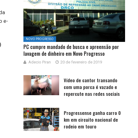
da
o e-
NOVO PROGRESSO
)
PC cumpre mandado de busca e apreensão por
lavagem de dinheiro em Novo Progresso
Adecio Piran
20 de fevereiro de 2019
Vídeo de cantor transando
com uma porca é vazado e
repercute nas redes sociais
Progressense ganha carro 0
km em circuito nacional de
rodeio em touro