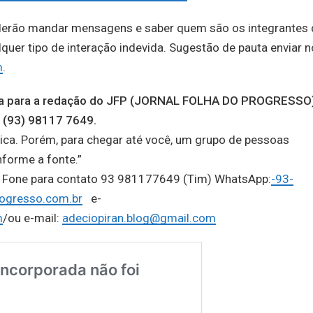
derão mandar mensagens e saber quem são os integrantes 
er tipo de interação indevida. Sugestão de pauta enviar n
m
.
auta para a redação do JFP (JORNAL FOLHA DO PROGRESSO
 (93) 98117 7649.
ica. Porém, para chegar até você, um grupo de pessoas
nforme a fonte.”
o, Fone para contato 93 981177649 (Tim) WhatsApp:
-93-
ogresso.com.br
e-
m
/ou e-mail:
adeciopiran.blog@gmail.com