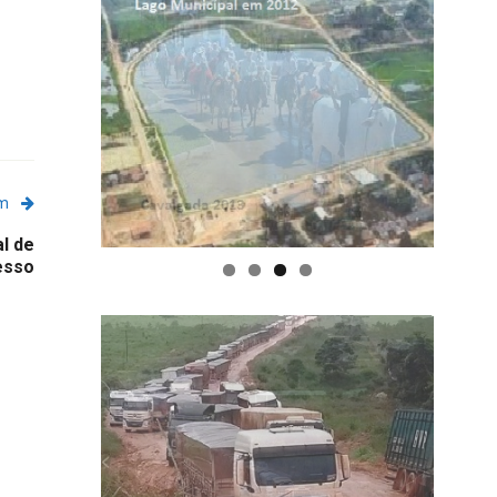
em
l de
esso