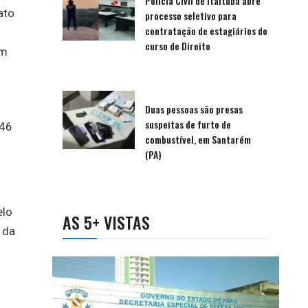
Polícia Civil de Itaituba abre
ato
processo seletivo para
contratação de estagiários do
curso de Direito
em
Duas pessoas são presas
suspeitas de furto de
:46
combustível, em Santarém
(PA)
elo
AS 5+ VISTAS
 da