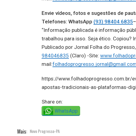
Envie vídeos, fotos e sugestões de p
Telefones: WhatsApp
(93) 98404 6835
–
“Informação publicada é informação públ
trabalhou para isso. Seja ético. Copiou? I
Publicado por Jornal Folha do Progress
984046835
(Claro) -Site:
www.folhadopr
mail:
folhadoprogresso.jornal@gmail.co
https://www.folhadoprogresso.com.br/e
apostas-tradicionais-as-plataformas-digi
Share on:
WhatsApp
Mais:
Novo Progresso-PA