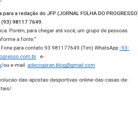
auta para a redação do JFP (JORNAL FOLHA DO PROGRESSO
 (93) 98117 7649.
ica. Porém, para chegar até você, um grupo de pessoas
nforme a fonte.”
o, Fone para contato 93 981177649 (Tim) WhatsApp:
-93-
ogresso.com.br
e-
m
/ou e-mail:
adeciopiran.blog@gmail.com
volucao-das-apostas-desportivas-online-das-casas-de-
tais/