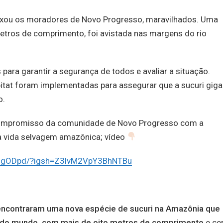
ixou os moradores de Novo Progresso, maravilhados. Uma
etros de comprimento, foi avistada nas margens do rio
ara garantir a segurança de todos e avaliar a situação.
itat foram implementadas para assegurar que a sucuri giga
o.
compromisso da comunidade de Novo Progresso com a
a vida selvagem amazônica; vídeo
ShgODpd/?igsh=Z3lvM2VpY3BhNTBu
encontraram uma nova espécie de sucuri na Amazônia que
todo mundo, com mais de oito metros de comprimento
e ce