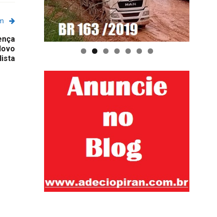
em
ença
 Novo
lista