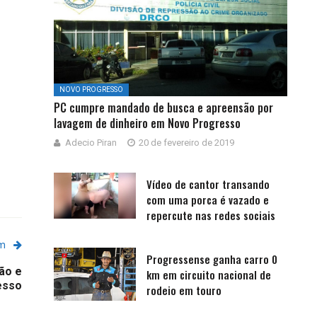
NOVO PROGRESSO
PC cumpre mandado de busca e apreensão por
lavagem de dinheiro em Novo Progresso
Adecio Piran
20 de fevereiro de 2019
Vídeo de cantor transando
com uma porca é vazado e
repercute nas redes sociais
em
Progressense ganha carro 0
ão e
km em circuito nacional de
esso
rodeio em touro