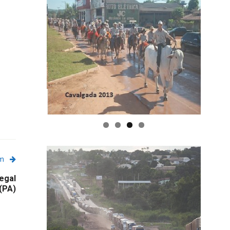
em
legal
(PA)