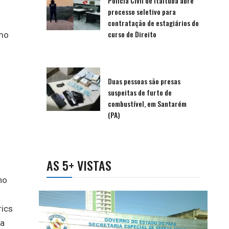
Polícia Civil de Itaituba abre
processo seletivo para
contratação de estagiários do
curso de Direito
omo
Duas pessoas são presas
suspeitas de furto de
combustível, em Santarém
(PA)
AS 5+ VISTAS
no
rics
ia