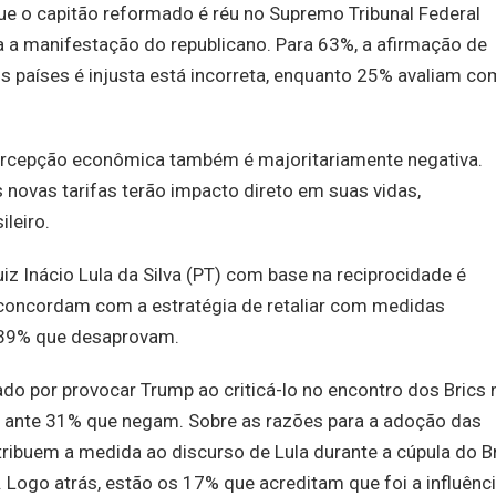
que o capitão reformado é réu no Supremo Tribunal Federal
 a manifestação do republicano. Para 63%, a afirmação de
s países é injusta está incorreta, enquanto 25% avaliam c
a percepção econômica também é majoritariamente negativa.
novas tarifas terão impacto direto em suas vidas,
leiro.
iz Inácio Lula da Silva (PT) com base na reciprocidade é
 concordam com a estratégia de retaliar com medidas
a 39% que desaprovam.
do por provocar Trump ao criticá-lo no encontro dos Brics 
s, ante 31% que negam. Sobre as razões para a adoção das
 atribuem a medida ao discurso de Lula durante a cúpula do B
Logo atrás, estão os 17% que acreditam que foi a influênc