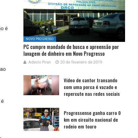
ão é
NOVO PROGRESSO
PC cumpre mandado de busca e apreensão por
lavagem de dinheiro em Novo Progresso
Adecio Piran
20 de fevereiro de 2019
 ao
Vídeo de cantor transando
com uma porca é vazado e
repercute nas redes sociais
 é
Progressense ganha carro 0
km em circuito nacional de
rodeio em touro