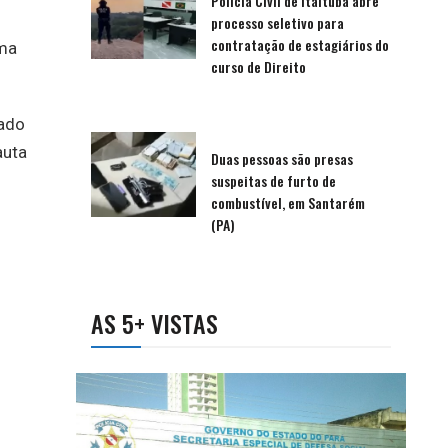
Polícia Civil de Itaituba abre
processo seletivo para
contratação de estagiários do
ima
curso de Direito
cado
auta
Duas pessoas são presas
suspeitas de furto de
combustível, em Santarém
(PA)
AS 5+ VISTAS