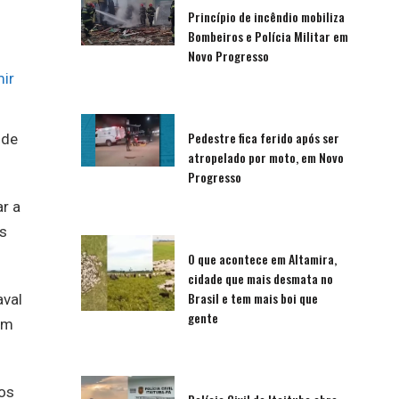
Princípio de incêndio mobiliza
Bombeiros e Polícia Militar em
Novo Progresso
ir
Pedestre fica ferido após ser
 de
atropelado por moto, em Novo
Progresso
ar a
os
O que acontece em Altamira,
cidade que mais desmata no
Brasil e tem mais boi que
aval
gente
am
dos