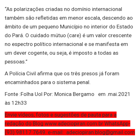
“As polarizações criadas no domínio internacional
também são refletidas em menor escala, descendo ao
âmbito de um pequeno Município no interior do Estado
do Pará. O cuidado mútuo (care) é um valor crescente
no espectro político internacional e se manifesta em
um dever cogente, ou seja, é imposto a todas as
pessoas.”
A Polícia Civil afirma que os três presos já foram
encaminhados para o sistema penal.
Fonte :Folha Uol Por: Monica Bergamo em .mai.2021
às 12h33
Envie vídeos, fotos e sugestões de pauta para a
redação do Blog www.adeciopiran.com.br WhatsApp-
(93) 98117 7649. e-mail: adeciopiran.blog@gmail.com