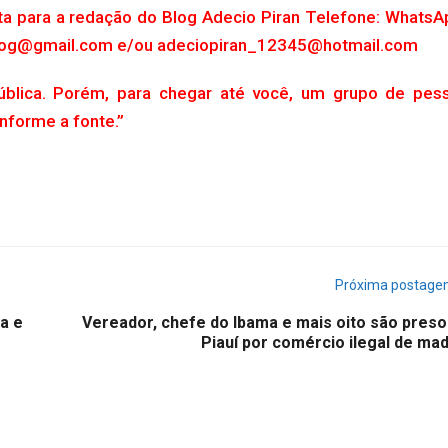
ta para a redação do Blog Adecio Piran Telefone: WhatsA
.blog@gmail.com e/ou adeciopiran_12345@hotmail.com
ública. Porém, para chegar até você, um grupo de pes
Informe a fonte.”
Próxima postag
ca e
Vereador, chefe do Ibama e mais oito são preso
Piauí por comércio ilegal de ma