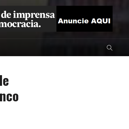
de
inco