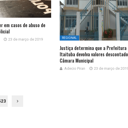
AIAS
r em casos de abuso de
licial
REGIONAL
23 de março de 2019
Justiça determina que a Prefeitura
Itaituba devolva valores descontado
Câmara Municipal
Adecio Piran
23 de março de 201
523