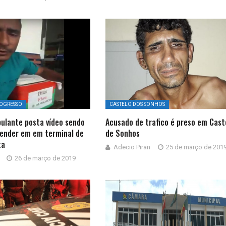
ROGRESSO
CASTELO DOS SONHOS
ulante posta vídeo sendo
Acusado de trafico é preso em Cast
vender em em terminal de
de Sonhos
ta
Adecio Piran
25 de março de 201
26 de março de 2019