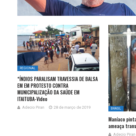
REGIONAL
*ÍNDIOS PARALISAM TRAVESSIA DE BALSA
EM EM PROTESTO CONTRA
MUNICIPALIZAÇÃO DA SAÚDE EM
ITAITUBA-Video
Adecio Piran
28 de março de 2019
BRASIL
Maníaco pinta
ameaça trans
Adecio Piran