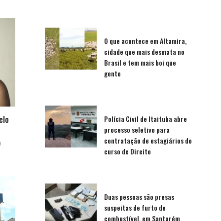
O que acontece em Altamira,
cidade que mais desmata no
Brasil e tem mais boi que
gente
elo
Polícia Civil de Itaituba abre
processo seletivo para
contratação de estagiários do
9
curso de Direito
Duas pessoas são presas
suspeitas de furto de
combustível, em Santarém