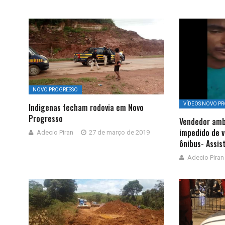
NOVO PROGRESSO
VÍDEOS NOVO P
Indigenas fecham rodovia em Novo
Progresso
Vendedor amb
impedido de 
Adecio Piran
27 de março de 2019
ônibus- Assis
Adecio Piran