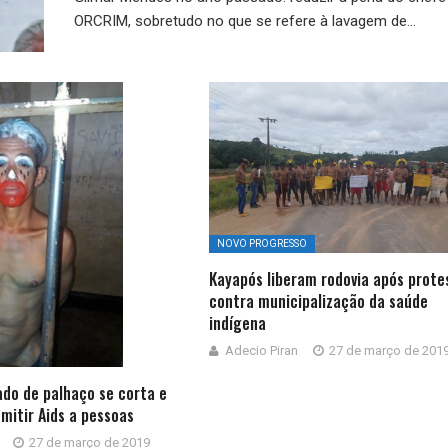
ORCRIM, sobretudo no que se refere à lavagem de...
NOVO PROGRESSO
Kayapós liberam rodovia após prote
contra municipalização da saúde
indígena
Adecio Piran
27 de março de 201
do de palhaço se corta e
mitir Aids a pessoas
27 de março de 2019