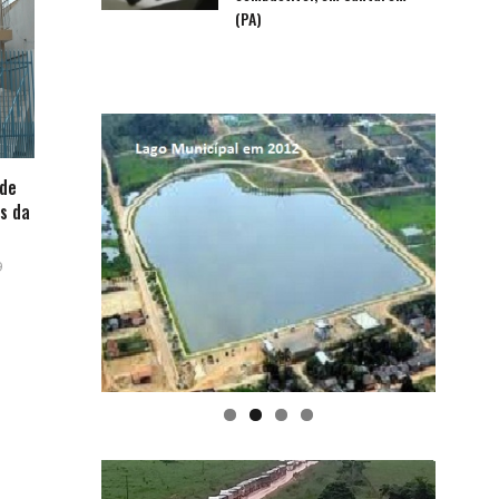
(PA)
 de
s da
9