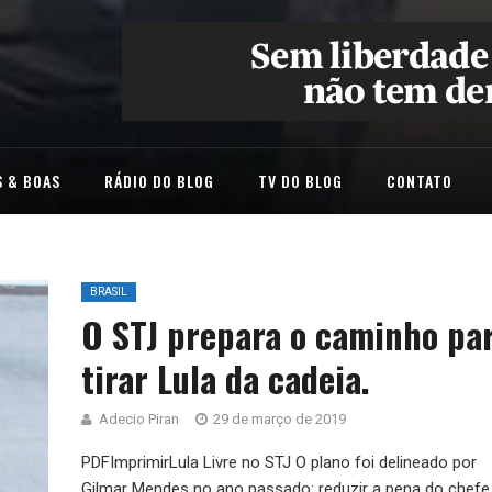
 & BOAS
RÁDIO DO BLOG
TV DO BLOG
CONTATO
BRASIL
O STJ prepara o caminho pa
tirar Lula da cadeia.
Adecio Piran
29 de março de 2019
PDFImprimirLula Livre no STJ O plano foi delineado por
Gilmar Mendes no ano passado: reduzir a pena do chefe