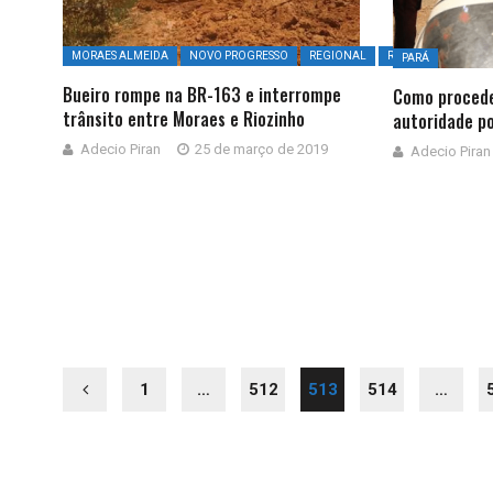
MORAES ALMEIDA
NOVO PROGRESSO
REGIONAL
RIOZINHO DAS ARR
PARÁ
Bueiro rompe na BR-163 e interrompe
Como procede
trânsito entre Moraes e Riozinho
autoridade po
Adecio Piran
25 de março de 2019
Adecio Piran
1
…
512
513
514
…