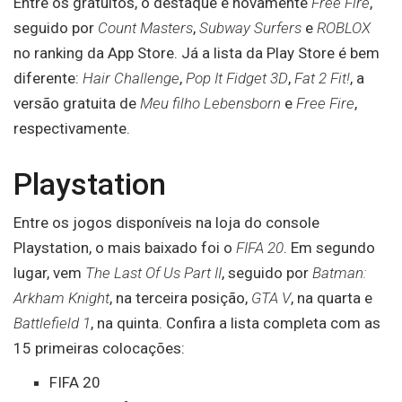
Entre os gratuitos, o destaque é novamente
Free Fire
,
seguido por
Count Masters
,
Subway Surfers
e
ROBLOX
no ranking da App Store. Já a lista da Play Store é bem
diferente:
Hair Challenge
,
Pop It Fidget 3D
,
Fat 2 Fit!
, a
versão gratuita de
Meu filho Lebensborn
e
Free Fire
,
respectivamente.
Playstation
Entre os jogos disponíveis na loja do console
Playstation, o mais baixado foi o
FIFA 20
. Em segundo
lugar, vem
The Last Of Us Part II
, seguido por
Batman:
Arkham Knight
, na terceira posição,
GTA V
, na quarta e
Battlefield 1
, na quinta. Confira a lista completa com as
15 primeiras colocações:
FIFA 20