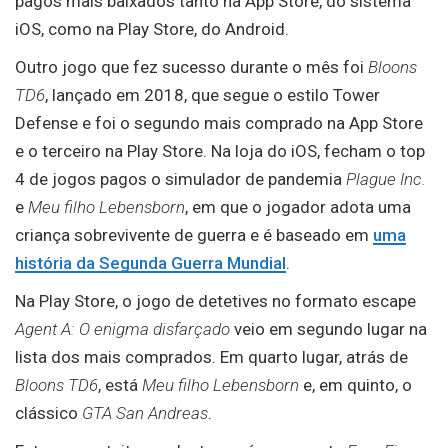
pagos mais baixados tanto na App Store, do sistema
iOS, como na Play Store, do Android.
Outro jogo que fez sucesso durante o mês foi
Bloons
TD6
, lançado em 2018, que segue o estilo Tower
Defense e foi o segundo mais comprado na App Store
e o terceiro na Play Store. Na loja do iOS, fecham o top
4 de jogos pagos o simulador de pandemia
Plague Inc.
e
Meu filho Lebensborn
, em que o jogador adota uma
criança sobrevivente de guerra e é baseado em
uma
história da Segunda Guerra Mundial
.
Na Play Store, o jogo de detetives no formato escape
Agent A: O enigma disfarçado
veio em segundo lugar na
lista dos mais comprados. Em quarto lugar, atrás de
Bloons TD6
, está
Meu filho Lebensborn
e, em quinto, o
clássico
GTA San Andreas
.