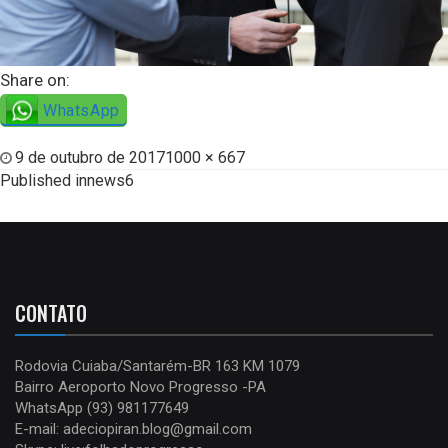
Share on:
WhatsApp
9 de outubro de 2017
1000 × 667
Published in
news6
CONTATO
Rodovia Cuiaba/Santarém-BR 163 KM 1079
Bairro Aeroporto Novo Progresso -PA
WhatsApp (93) 981177649
E-mail: adeciopiran.blog@gmail.com