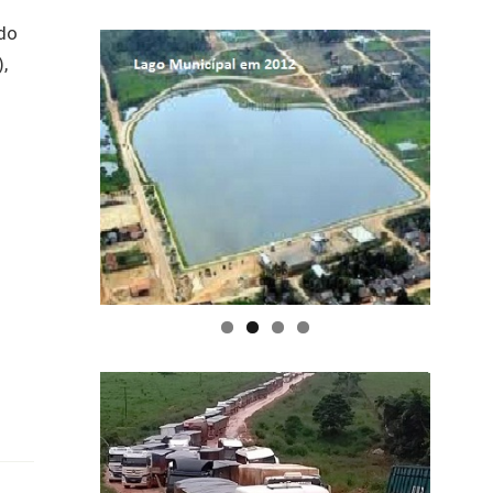
ado
,