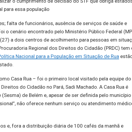
calizar o cumprimento de decisão do STF que obriga estado
al para essa população
es; falta de funcionários, ausência de serviços de saúde e
foi o cenário encontrado pelo Ministério Público Federal (M
a (27) a dois centros de acolhimento para pessoas em situa
a Procuradoria Regional dos Direitos do Cidadão (PRDC) tem 
Política Nacional para a População em Situação de Rua
estã
stado.
mo Casa Rua – foi o primeiro local visitado pela equipe do
 Direitos do Cidadão no Pará, Sadi Machado. A Casa Rua é
e (Sesma) de Belém e, apesar de ser definida pelo município
sional”, não oferece nenhum serviço ou atendimento médic
os e, fora a distribuição diária de 100 cafés da manhã e