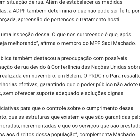
em situação de rua. Além de estabelecer as medidas
das, a ADPF também determina o que não pode ser feito por
rçada, apreensão de pertences e tratamento hostil.
s uma inspeção dessa. O que nos surpreende é que, após
steja melhorando”, afirma o membro do MPF Sadi Machado.
pública também destacou a preocupação com possíveis
ação de rua devido à Conferência das Nações Unidas sobr
 realizada em novembro, em Belém. O PRDC no Pará ressalt
horias efetivas, garantindo que o poder público não adote
as, sem oferecer suporte adequado e soluções dignas.
niciativas para que o controle sobre o cumprimento dessa
 fato, que as estruturas que existem e que são garantidas pel
moradas, incrementadas e que os serviços que são prestad
os aos direitos dessa população”, complementa Machado.