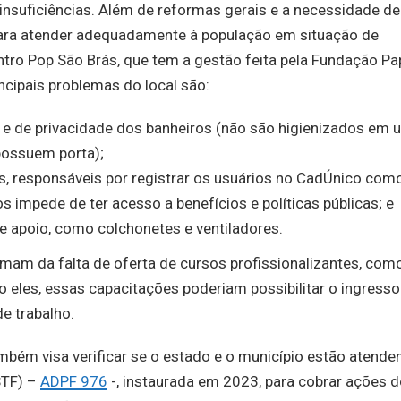
insuficiências. Além de reformas gerais e a necessidade de
ara atender adequadamente à população em situação de
ntro Pop São Brás, que tem a gestão feita pela Fundação Pa
ncipais problemas do local são:
s e de privacidade dos banheiros (não são higienizados em
possuem porta);
s, responsáveis por registrar os usuários no CadÚnico com
s impede de ter acesso a benefícios e políticas públicas; e
de apoio, como colchonetes e ventiladores.
am da falta de oferta de cursos profissionalizantes, com
ndo eles, essas capacitações poderiam possibilitar o ingress
e trabalho.
ambém visa verificar se o estado e o município estão atende
STF) –
ADPF 976
-, instaurada em 2023, para cobrar ações 