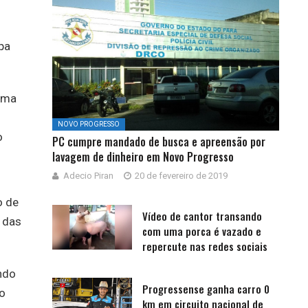
pa
 uma
NOVO PROGRESSO
o
PC cumpre mandado de busca e apreensão por
lavagem de dinheiro em Novo Progresso
Adecio Piran
20 de fevereiro de 2019
o de
Vídeo de cantor transando
o das
com uma porca é vazado e
repercute nas redes sociais
ndo
Progressense ganha carro 0
do
km em circuito nacional de