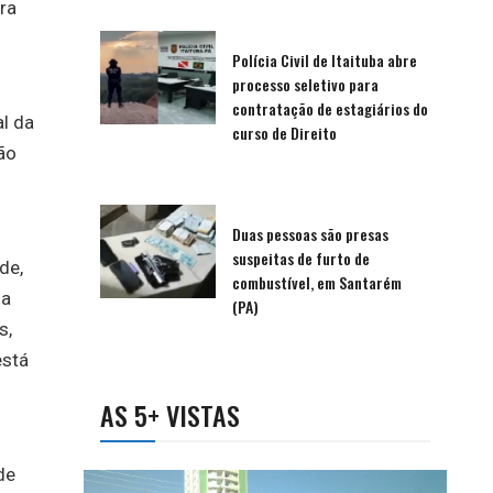
ra
Polícia Civil de Itaituba abre
processo seletivo para
contratação de estagiários do
al da
curso de Direito
ão
Duas pessoas são presas
suspeitas de furto de
de,
combustível, em Santarém
 a
(PA)
s,
está
AS 5+ VISTAS
de