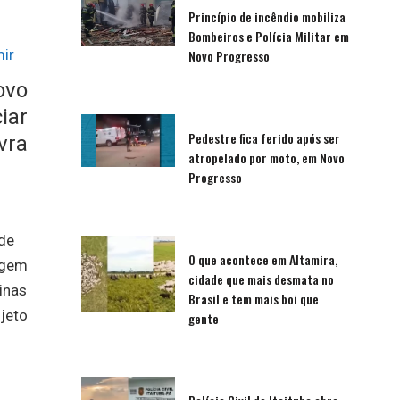
Princípio de incêndio mobiliza
Bombeiros e Polícia Militar em
ir
Novo Progresso
ovo
iar
Pedestre fica ferido após ser
vra
atropelado por moto, em Novo
Progresso
 de
O que acontece em Altamira,
agem
cidade que mais desmata no
inas
Brasil e tem mais boi que
ojeto
gente