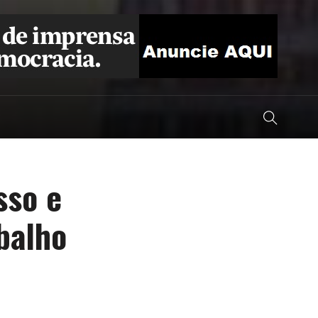
sso e
balho