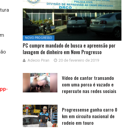
tura
em
NOVO PROGRESSO
PC cumpre mandado de busca e apreensão por
lavagem de dinheiro em Novo Progresso
ção
Adecio Piran
20 de fevereiro de 2019
Vídeo de cantor transando
com uma porca é vazado e
App-
repercute nas redes sociais
Progressense ganha carro 0
km em circuito nacional de
rodeio em touro