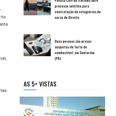
Polícia Civil de Itaituba abre
a
processo seletivo para
e
contratação de estagiários do
ito
curso de Direito
anta
Duas pessoas são presas
suspeitas de furto de
combustível, em Santarém
(PA)
vel,
AS 5+ VISTAS
stas