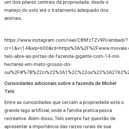
um dos pilares centrais da propriedade, desde o
manejo do solo até o tratamento adequado dos
animais.
.
https://www.instagram.com/reel/C8NfzTZv9Pi/embed/?
cr=1&v=14&wp=600&rd=https%3A%2F%2Fwww.mixvale
telo-abre-as-portas-de-fazenda-gigante-com-14-mil-
hectares-em-mato-grosso-do-
sul%2F#%7B%22ci%22%3A1%2C%22os%22%3A2762%
Curiosidades adicionais sobre a fazenda de Michel
Teló
Entre as curiosidades que cercam a propriedade está o
grande lago artificial, onde a família pratica pesca
recreativa. Além disso, Teló sempre faz questão de
apresentar a importância das raízes rurais de sua