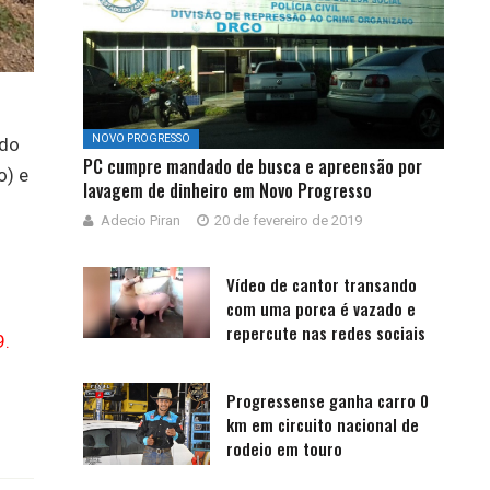
NOVO PROGRESSO
 do
PC cumpre mandado de busca e apreensão por
o) e
lavagem de dinheiro em Novo Progresso
Adecio Piran
20 de fevereiro de 2019
Vídeo de cantor transando
com uma porca é vazado e
repercute nas redes sociais
9.
Progressense ganha carro 0
km em circuito nacional de
rodeio em touro