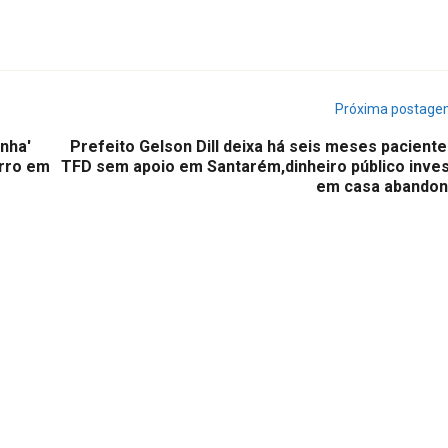
Próxima postag
nha'
Prefeito Gelson Dill deixa há seis meses pacient
irro em
TFD sem apoio em Santarém,dinheiro público inves
em casa abandon