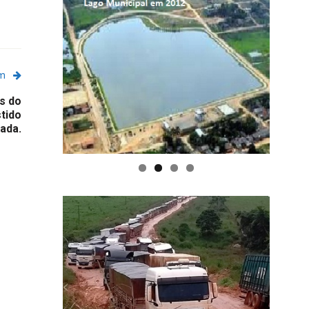
em
es do
tido
ada.