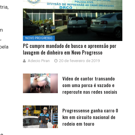
ria,
um
,
NOVO PROGRESSO
PC cumpre mandado de busca e apreensão por
pela
lavagem de dinheiro em Novo Progresso
Adecio Piran
20 de fevereiro de 2019
Vídeo de cantor transando
com uma porca é vazado e
repercute nas redes sociais
Progressense ganha carro 0
km em circuito nacional de
rodeio em touro
o.