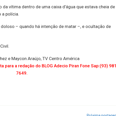
o da vítima dentro de uma caixa d’água que estava cheia de
a polícia.
 doloso – quando há intenção de matar –, e ocultação de
ivil.
hez e Maycon Araújo, TV Centro América
uta para a redação do BLOG Adecio Piran Fone Sap:(93) 98
7649.
Próxima postag