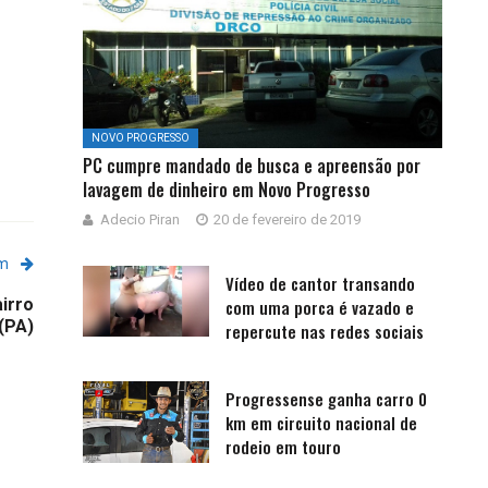
NOVO PROGRESSO
PC cumpre mandado de busca e apreensão por
lavagem de dinheiro em Novo Progresso
Adecio Piran
20 de fevereiro de 2019
em
Vídeo de cantor transando
airro
com uma porca é vazado e
(PA)
repercute nas redes sociais
Progressense ganha carro 0
km em circuito nacional de
rodeio em touro