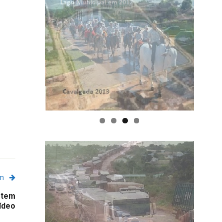
em
 tem
vídeo