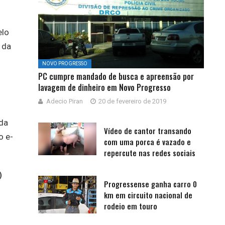
elo
 da
NOVO PROGRESSO
PC cumpre mandado de busca e apreensão por
lavagem de dinheiro em Novo Progresso
Adecio Piran
20 de fevereiro de 2019
da
Vídeo de cantor transando
o e-
com uma porca é vazado e
repercute nas redes sociais
)
Progressense ganha carro 0
km em circuito nacional de
rodeio em touro