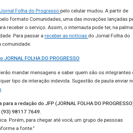
Jornal Folha do Progresso
pelo celular mudou. A partir de
e pelo formato Comunidades, uma das inovações lançadas p
a receber o serviço. Assim, o internauta pode ter, na palma
idade. Para passar a
receber as notícias
do Jornal Folha do
na comunidade:
e do JORNAL FOLHA DO PROGRESSO
derão mandar mensagens e saber quem são os integrantes 
er tipo de interação indevida. Sugestão de pauta enviar n
m
.
auta para a redação do JFP (JORNAL FOLHA DO PROGRESSO
 (93) 98117 7649.
ica. Porém, para chegar até você, um grupo de pessoas
nforme a fonte.”