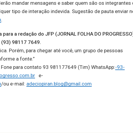
derão mandar mensagens e saber quem são os integrantes 
er tipo de interação indevida. Sugestão de pauta enviar n
m
.
auta para a redação do JFP (JORNAL FOLHA DO PROGRESSO
 (93) 98117 7649.
ica. Porém, para chegar até você, um grupo de pessoas
nforme a fonte.”
o, Fone para contato 93 981177649 (Tim) WhatsApp:
-93-
ogresso.com.br
e-
m
/ou e-mail:
adeciopiran.blog@gmail.com