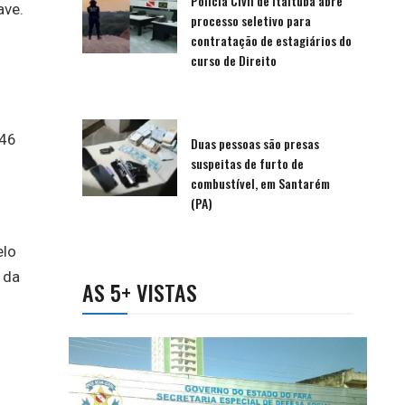
Polícia Civil de Itaituba abre
ave.
processo seletivo para
contratação de estagiários do
curso de Direito
:46
Duas pessoas são presas
suspeitas de furto de
combustível, em Santarém
(PA)
elo
 da
AS 5+ VISTAS