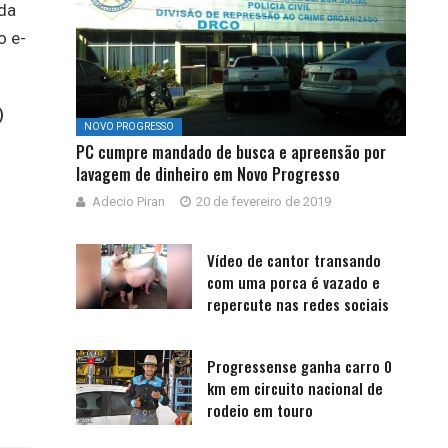
da
o e-
)
NOVO PROGRESSO
PC cumpre mandado de busca e apreensão por
lavagem de dinheiro em Novo Progresso
Adecio Piran
20 de fevereiro de 2019
Vídeo de cantor transando
com uma porca é vazado e
repercute nas redes sociais
Progressense ganha carro 0
km em circuito nacional de
rodeio em touro