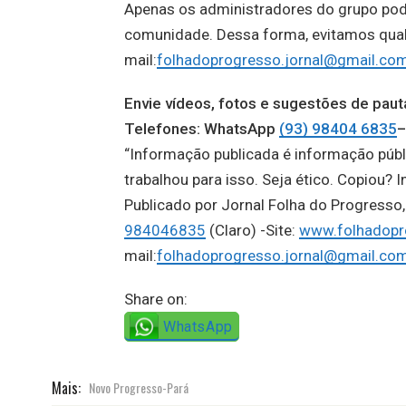
Apenas os administradores do grupo po
comunidade. Dessa forma, evitamos qualqu
mail:
folhadoprogresso.jornal@gmail.co
Envie vídeos, fotos e sugestões de p
Telefones: WhatsApp
(93) 98404 6835
–
“Informação publicada é informação públ
trabalhou para isso. Seja ético. Copiou? I
Publicado por Jornal Folha do Progress
984046835
(Claro) -Site:
www.folhadopr
mail:
folhadoprogresso.jornal@gmail.co
Share on:
WhatsApp
Mais:
Novo Progresso-Pará