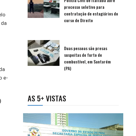
Polícia Civil de Itaituba abre
processo seletivo para
contratação de estagiários do
elo
curso de Direito
 da
Duas pessoas são presas
suspeitas de furto de
combustível, em Santarém
(PA)
da
o e-
AS 5+ VISTAS
)