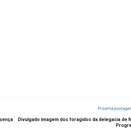
Próxima postag
esença
Divulgado imagem dos foragidos da delegacia de 
Progr