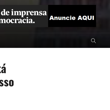
tá
sso