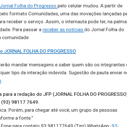
Jornal Folha do Progresso
pelo celular mudou. A partir de
e pelo formato Comunidades, uma das inovações lançadas p
a receber o serviço. Assim, o internauta pode ter, na palma
idade. Para passar a
receber as notícias
do Jornal Folha do
na comunidade:
e do JORNAL FOLHA DO PROGRESSO
derão mandar mensagens e saber quem são os integrantes 
er tipo de interação indevida. Sugestão de pauta enviar n
m
.
auta para a redação do JFP (JORNAL FOLHA DO PROGRESSO
 (93) 98117 7649.
ica. Porém, para chegar até você, um grupo de pessoas
nforme a fonte.”
o, Fone para contato 93 981177649 (Tim) WhatsApp:
-93-