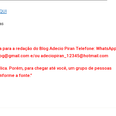
QUI
as
ta para a redação do Blog Adecio Piran Telefone: WhatsAp
.blog@gmail.com e/ou adeciopiran_12345@hotmail.com
lica. Porém, para chegar até você, um grupo de pessoas
Informe a fonte.”