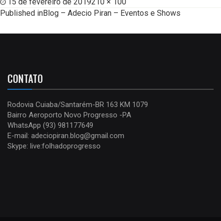
15 de fevereiro de 2019
210 × 100
Published in
Blog – Adecio Piran – Eventos e Shows
CONTATO
Rodovia Cuiaba/Santarém-BR 163 KM 1079
Bairro Aeroporto Novo Progresso -PA
WhatsApp (93) 981177649
E-mail: adeciopiran.blog@gmail.com
Skype: live:folhadoprogresso