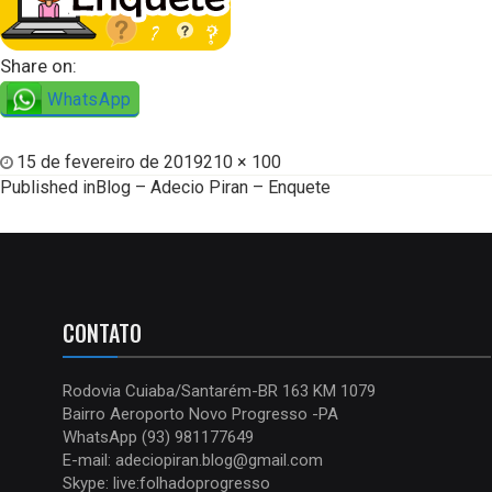
Share on:
WhatsApp
15 de fevereiro de 2019
210 × 100
Published in
Blog – Adecio Piran – Enquete
CONTATO
Rodovia Cuiaba/Santarém-BR 163 KM 1079
Bairro Aeroporto Novo Progresso -PA
WhatsApp (93) 981177649
E-mail: adeciopiran.blog@gmail.com
Skype: live:folhadoprogresso