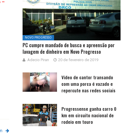
p –
NOVO PROGRESSO
PC cumpre mandado de busca e apreensão por
lavagem de dinheiro em Novo Progresso
Adecio Piran
20 de fevereiro de 2019
Vídeo de cantor transando
com uma porca é vazado e
repercute nas redes sociais
Progressense ganha carro 0
km em circuito nacional de
rodeio em touro
em