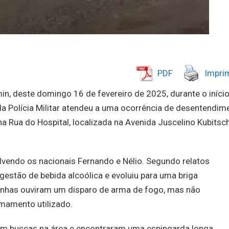
PDF
Imprim
n, deste domingo 16 de fevereiro de 2025, durante o iníci
da Polícia Militar atendeu a uma ocorrência de desentendim
a Rua do Hospital, localizada na Avenida Juscelino Kubitsch
olvendo os nacionais Fernando e Nélio. Segundo relatos
gestão de bebida alcoólica e evoluiu para uma briga
munhas ouviram um disparo de arma de fogo, mas não
rmamento utilizado.
aram buscas na área e encontraram uma espingarda longa,