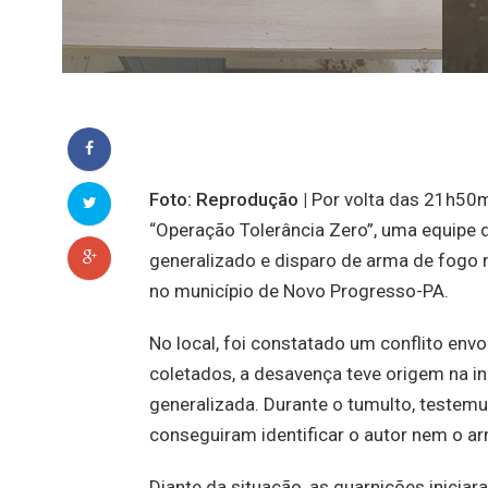
Foto: Reprodução |
Por volta das 21h50mi
“Operação Tolerância Zero”, uma equipe 
generalizado e disparo de arma de fogo n
no município de Novo Progresso-PA.
No local, foi constatado um conflito env
coletados, a desavença teve origem na in
generalizada. Durante o tumulto, teste
conseguiram identificar o autor nem o a
Diante da situação, as guarnições inici