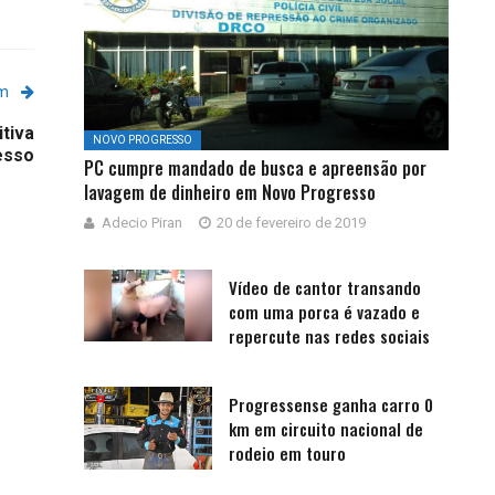
em
tiva
NOVO PROGRESSO
esso
PC cumpre mandado de busca e apreensão por
lavagem de dinheiro em Novo Progresso
Adecio Piran
20 de fevereiro de 2019
Vídeo de cantor transando
com uma porca é vazado e
repercute nas redes sociais
Progressense ganha carro 0
km em circuito nacional de
rodeio em touro