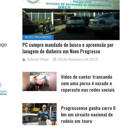
NOVO PROGRESSO
PC cumpre mandado de busca e apreensão por
ongo
lavagem de dinheiro em Novo Progresso
Adecio Piran
20 de fevereiro de 2019
Vídeo de cantor transando
com uma porca é vazado e
a
repercute nas redes sociais
com
Progressense ganha carro 0
km em circuito nacional de
rodeio em touro