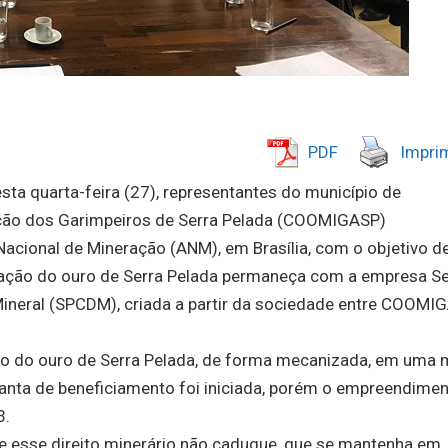
PDF
Imprim
ta quarta-feira (27), representantes do município de
ação dos Garimpeiros de Serra Pelada (COOMIGASP)
Nacional de Mineração (ANM), em Brasília, com o objetivo d
loração do ouro de Serra Pelada permaneça com a empresa Se
neral (SPCDM), criada a partir da sociedade entre COOMI
ção do ouro de Serra Pelada, de forma mecanizada, em uma 
planta de beneficiamento foi iniciada, porém o empreendime
3.
que esse direito minerário não caduque, que se mantenha em