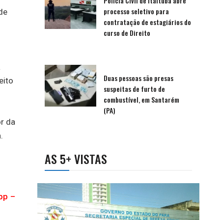
Polícia Civil de Itaituba abre
processo seletivo para
de
contratação de estagiários do
curso de Direito
a
Duas pessoas são presas
eito
suspeitas de furto de
combustível, em Santarém
(PA)
r da
.
AS 5+ VISTAS
pp –