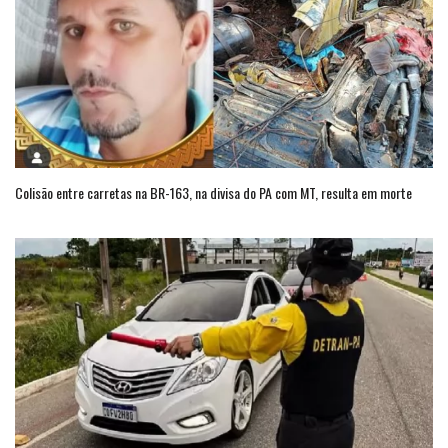
Colisão entre carretas na BR-163, na divisa do PA com MT, resulta em morte