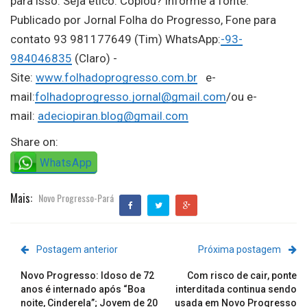
para isso. Seja ético. Copiou? Informe a fonte.”
Publicado por Jornal Folha do Progresso, Fone para
contato 93 981177649 (Tim) WhatsApp:
-93-
984046835
(Claro) -
Site:
www.folhadoprogresso.com.br
e-
mail:
folhadoprogresso.jornal@gmail.com
/ou e-
mail:
adeciopiran.blog@gmail.com
Share on:
WhatsApp
Mais:
Novo Progresso-Pará
Postagem anterior
Próxima postagem
Novo Progresso: Idoso de 72
Com risco de cair, ponte
anos é internado após “Boa
interditada continua sendo
noite, Cinderela”; Jovem de 20
usada em Novo Progresso