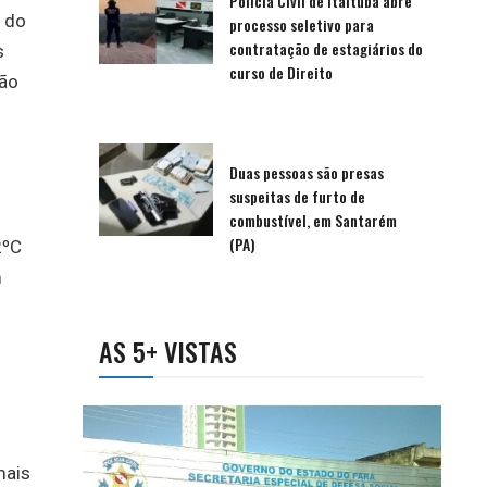
Polícia Civil de Itaituba abre
l do
processo seletivo para
contratação de estagiários do
s
curso de Direito
ção
Duas pessoas são presas
suspeitas de furto de
combustível, em Santarém
(PA)
2ºC
m
AS 5+ VISTAS
mais