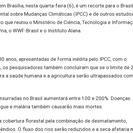
 Brasília, nesta quarta-feira (6), é um recorte para o Brasi
mental sobre Mudanças Climáticas (IPCC) e de outros estudo
ço que reuniu o Ministério de Ciência, Tecnologia e Informa
a, o WWF-Brasil e o Instituto Alana.
30 anos, apresentadas de forma inédita pelo IPCC, com o
s, os pesquisadores também concluíram que se o limite de 
para a saúde humana e a agricultura serão ultrapassados co
enxurradas no Brasil aumentará entre 100 e 200%. Doenças
ngue e malária também causarão mais mortes.
a cobertura florestal pela combinação de desmatamento,
ndios. O fluxo dos rios serão reduzidos e a seca afetaria 