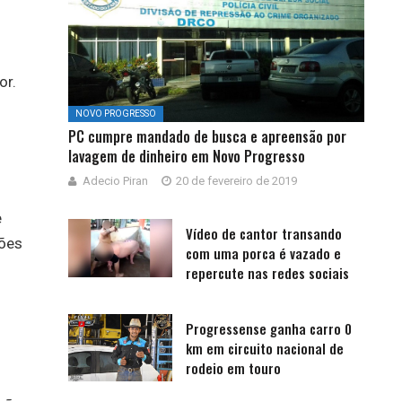
or.
NOVO PROGRESSO
PC cumpre mandado de busca e apreensão por
lavagem de dinheiro em Novo Progresso
Adecio Piran
20 de fevereiro de 2019
e
Vídeo de cantor transando
hões
com uma porca é vazado e
repercute nas redes sociais
Progressense ganha carro 0
km em circuito nacional de
rodeio em touro