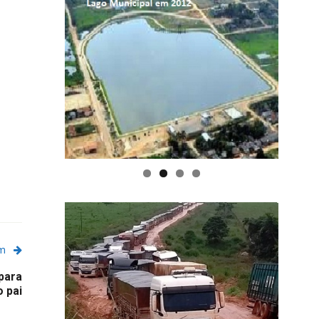
em
para
o pai