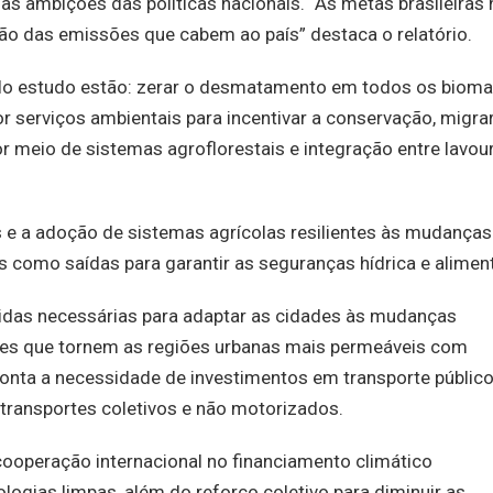
 as ambições das políticas nacionais. “As metas brasileiras
o das emissões que cabem ao país” destaca o relatório.
elo estudo estão: zerar o desmatamento em todos os bioma
 serviços ambientais para incentivar a conservação, migra
r meio de sistemas agroflorestais e integração entre lavour
s e a adoção de sistemas agrícolas resilientes às mudanças
s como saídas para garantir as seguranças hídrica e aliment
das necessárias para adaptar as cidades às mudanças
des que tornem as regiões urbanas mais permeáveis com
onta a necessidade de investimentos em transporte públic
 transportes coletivos e não motorizados.
cooperação internacional no financiamento climático
logias limpas, além do reforço coletivo para diminuir as