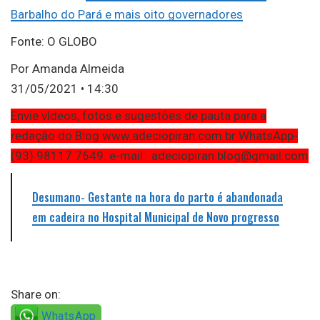
Barbalho do Pará e mais oito governadores
Fonte: O GLOBO
Por Amanda Almeida
31/05/2021 • 14:30
Envie vídeos, fotos e sugestões de pauta para a
redação do Blog www.adeciopiran.com.br WhatsApp-
(93) 98117 7649. e-mail: adeciopiran.blog@gmail.com
Desumano- Gestante na hora do parto é abandonada
em cadeira no Hospital Municipal de Novo progresso
Share on:
WhatsApp