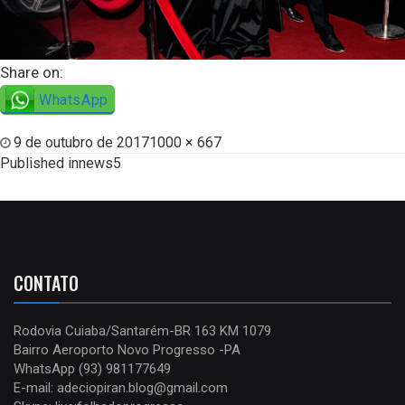
Share on:
WhatsApp
9 de outubro de 2017
1000 × 667
Published in
news5
CONTATO
Rodovia Cuiaba/Santarém-BR 163 KM 1079
Bairro Aeroporto Novo Progresso -PA
WhatsApp (93) 981177649
E-mail: adeciopiran.blog@gmail.com