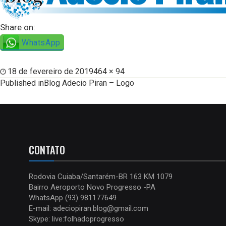
Share on:
WhatsApp
18 de fevereiro de 2019
464 × 94
Published in
Blog Adecio Piran – Logo
CONTATO
Rodovia Cuiaba/Santarém-BR 163 KM 1079
Bairro Aeroporto Novo Progresso -PA
WhatsApp (93) 981177649
E-mail: adeciopiran.blog@gmail.com
Skype: live:folhadoprogresso