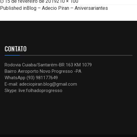
15 de fevereiro de 2019
210 × 100
Published in
Blog – Adecio Piran – Aniversariantes
CONTATO
Rodovia Cuiaba/Santarém-BR 163 KM 1079
Bairro Aeroporto Novo Progresso -PA
WhatsApp (93) 981177649
E-mail: adeciopiran.blog@gmail.com
Skype: live:folhadoprogresso