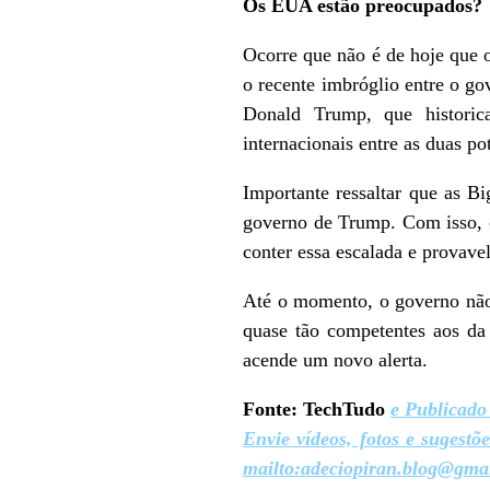
Os EUA estão preocupados?
Ocorre que não é de hoje que 
o recente imbróglio entre o g
Donald Trump, que historic
internacionais entre as duas po
Importante ressaltar que as B
governo de Trump. Com isso, cr
conter essa escalada e provave
Até o momento, o governo não
quase tão competentes aos da
acende um novo alerta.
Fonte: TechTudo
e Publicado
Envie vídeos, fotos e sugestõ
mailto:adeciopiran.blog@gma