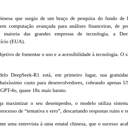
inesa que surgiu de um braço de pesquisa do fundo de he
 computação avançada para análises financeiras, de pro
a maioria das grandes empresas de tecnologia, a De
lício (EUA).
etivo de fomentar o uso e a acessibilidade à tecnologia. O s
delo DeepSeek-R1 está, em primeiro lugar, sua gratuidad
 baixíssimo custo para desenvolvedores, cobrando apenas U
 GPT-4o, quase 18x mais barato.
ga maximizar o seu desempenho, o modelo utiliza sistema
ocesso de “tentativa e erro”, descartando respostas ruins e r
te uma entrevista à uma estatal chinesa, que o sucesso acab