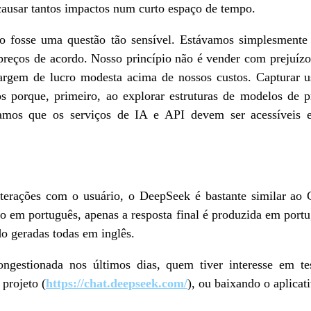
causar tantos impactos num curto espaço de tempo.
 fosse uma questão tão sensível. Estávamos simplesmente 
 preços de acordo. Nosso princípio não é vender com prejuízo
rgem de lucro modesta acima de nossos custos. Capturar us
s porque, primeiro, ao explorar estruturas de modelos de 
amos que os serviços de IA e API devem ser acessíveis e
interações com o usuário, o DeepSeek é bastante similar ao
 em português, apenas a resposta final é produzida em portug
do geradas todas em inglês.
ngestionada nos últimos dias, quem tiver interesse em te
 projeto (
https://chat.deepseek.com/
), ou baixando o aplicat