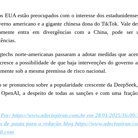
os EUA estão preocupados com o interesse dos estadunidenses 
overno americano e a gigante chinesa dona do TikTok. Vale de
amente entra em divergências com a China, pode ser 
tências.
igtechs norte-americanas passaram a adotar medidas que ac
esce a possibilidade de que haja intervenções do governo ai
lmente sob a mesma premissa de risco nacional.
 se pronunciou sobre a popularidade crescente da DeepSeek
 OpenAI, a despeito de todas as sanções e com uma fração
 Por: https://www.adeciopiran.com.br em 28/01/2025/16:00:
es de pauta para a redação blog https://www.adeciopiran.c
il.com